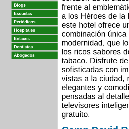
Blogs
frente al emblemá
Escuelas
a los Héroes de la
Periódicos
este hotel ofrece u
Hospitales
combinación única 
Enlaces
modernidad, que lo
Dentistas
los ricos sabores de
Abogados
tabaco. Disfrute de
sofisticadas con i
vistas a la ciudad,
elegantes y comod
pensadas al detall
televisores intelige
gratuito.