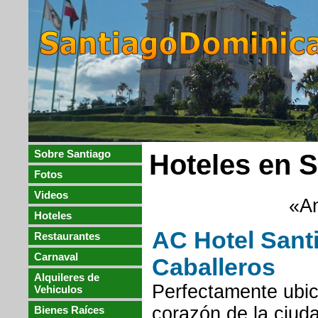
Sobre Santiago
Hoteles en 
Fotos
Videos
«An
Hoteles
AC Hotel Sant
Restaurantes
Carnaval
Caballeros
Alquileres de
Perfectamente ubic
Vehiculos
corazón de la ciud
Bienes Raíces